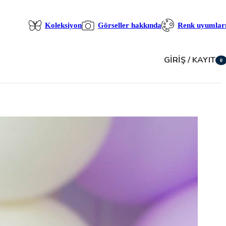
Koleksiyon
Görseller hakkında
Renk uyumlar
GIRIŞ / KAYIT
0
öğe