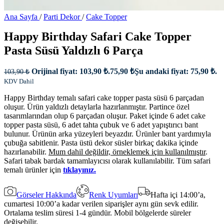
Ana Sayfa
/
Parti Dekor
/
Cake Topper
Happy Birthday Safari Cake Topper
Pasta Süsü Yaldızlı 6 Parça
Orijinal fiyat: 103,90 ₺.
75,90
₺
Şu andaki fiyat: 75,90 ₺.
103,90
₺
KDV Dahil
Happy Birthday temalı safari cake topper pasta süsü 6 parçadan
oluşur. Ürün yaldızlı detaylarla hazırlanmıştır. Partince özel
tasarımlarından olup 6 parçadan oluşur. Paket içinde 6 adet cake
topper pasta süsü, 6 adet tahta çubuk ve 6 adet yapıştırıcı bant
bulunur. Ürünün arka yüzeyleri beyazdır. Ürünler bant yardımıyla
çubuğa sabitlenir. Pasta üstü dekor süsler birkaç dakika içinde
hazırlanabilir.
Mum dahil değildir, örneklemek için kullanılmıştır
.
Safari tabak bardak tamamlayıcısı olarak kullanılabilir. Tüm safari
temalı ürünler için
tıklayınız.
Görseler Hakkında
Renk Uyumları
Hafta içi 14:00’a,
cumartesi 10:00’a kadar verilen siparişler aynı gün sevk edilir.
Ortalama teslim süresi 1-4 gündür. Mobil bölgelerde süreler
değişebilir.