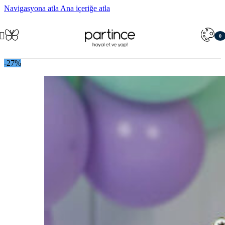
Navigasyona atla
Ana içeriğe atla
0
öğe
-27%