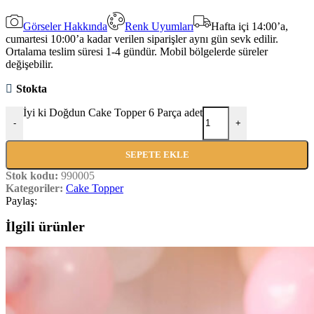
Görseler Hakkında
Renk Uyumları
Hafta içi 14:00’a,
cumartesi 10:00’a kadar verilen siparişler aynı gün sevk edilir.
Ortalama teslim süresi 1-4 gündür. Mobil bölgelerde süreler
değişebilir.
Stokta
İyi ki Doğdun Cake Topper 6 Parça adet
-
+
SEPETE EKLE
Stok kodu:
990005
Kategoriler:
Cake Topper
Paylaş:
İlgili ürünler