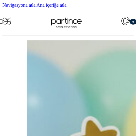
Navigasyona atla
Ana içeriğe atla
0
öğe