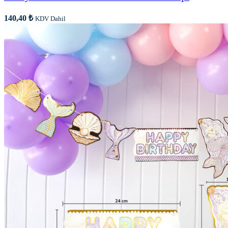
140,40
₺
KDV Dahil