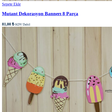
Sepete Ekle
Mutant Dekorasyon Bannerı 8 Parça
81,00
₺
KDV Dahil