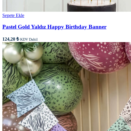
Sepete Ekle
Pastel Gold Yaldız Happy Birthday Banner
124,20
₺
KDV Dahil