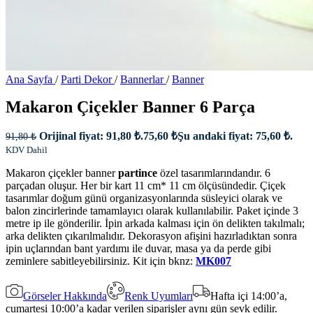
Ana Sayfa
/
Parti Dekor
/
Bannerlar
/
Banner
Makaron Çiçekler Banner 6 Parça
Orijinal fiyat: 91,80 ₺.
75,60
₺
Şu andaki fiyat: 75,60 ₺.
91,80
₺
KDV Dahil
Makaron çiçekler banner
partince
özel tasarımlarındandır. 6
parçadan oluşur. Her bir kart 11 cm* 11 cm ölçüsündedir. Çiçek
tasarımlar doğum günü organizasyonlarında süsleyici olarak ve
balon zincirlerinde tamamlayıcı olarak kullanılabilir. Paket içinde 3
metre ip ile gönderilir. İpin arkada kalması için ön delikten takılmalı;
arka delikten çıkarılmalıdır. Dekorasyon afişini hazırladıktan sonra
ipin uçlarından bant yardımı ile duvar, masa ya da perde gibi
zeminlere sabitleyebilirsiniz. Kit için bknz:
MK007
Görseler Hakkında
Renk Uyumları
Hafta içi 14:00’a,
cumartesi 10:00’a kadar verilen siparişler aynı gün sevk edilir.