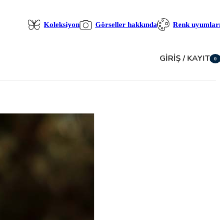
Koleksiyon
Görseller hakkında
Renk uyumlar
GIRIŞ / KAYIT
0
öğe