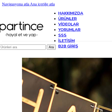
Navigasyona atla
Ana içeriğe atla
HAKKIMIZDA
ÜRÜNLER
VIDEOLAR
YORUMLAR
SSS
İLETIŞIM
B2B GIRIŞ
Ara