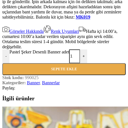
ip ile gönderilir. İpin arkada kalması için ön delikten takılmalı; arka
delikten çıkarılmalıdır. Dekorasyon afişini hazırladıktan sonra ipin
uçlarından bant yardımı ile duvar, masa ya da perde gibi zeminlere
sabitleyebilirsiniz. Balonlu kit için bknz:
MK019
Görseler Hakkında
Renk Uyumları
Hafta içi 14:00’a,
cumartesi 10:00’a kadar verilen siparişler aynı gün sevk edilir.
Ortalama teslim süresi 1-4 gündür. Mobil bölgelerde süreler
değişebilir.
Pastel Şeker Desenli Banner adet
-
+
SEPETE EKLE
Stok kodu:
990025
Kategoriler:
Banner
,
Bannerlar
Paylaş:
İlgili ürünler