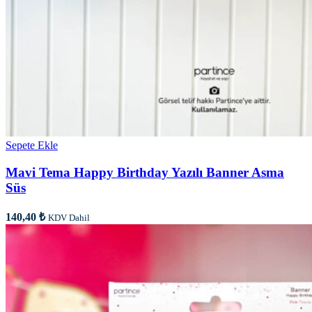
Sepete Ekle
Mavi Tema Happy Birthday Yazılı Banner Asma
Süs
140,40
₺
KDV Dahil