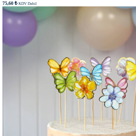
75,60
₺
KDV Dahil