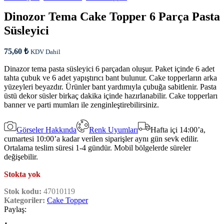
Dinozor Tema Cake Topper 6 Parça Pasta
Süsleyici
75,60
₺
KDV Dahil
Dinazor tema pasta süsleyici 6 parçadan oluşur. Paket içinde 6 adet
tahta çubuk ve 6 adet yapıştırıcı bant bulunur. Cake topperların arka
yüzeyleri beyazdır. Ürünler bant yardımıyla çubuğa sabitlenir. Pasta
üstü dekor süsler birkaç dakika içinde hazırlanabilir. Cake topperları
banner ve parti mumları ile zenginleştirebilirsiniz.
Görseler Hakkında
Renk Uyumları
Hafta içi 14:00’a,
cumartesi 10:00’a kadar verilen siparişler aynı gün sevk edilir.
Ortalama teslim süresi 1-4 gündür. Mobil bölgelerde süreler
değişebilir.
Stokta yok
Stok kodu:
47010119
Kategoriler:
Cake Topper
Paylaş: