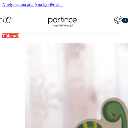
Navigasyona atla
Ana içeriğe atla
0
öğe
Tükendi