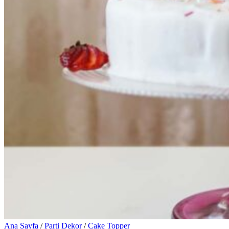
Ana Sayfa
/
Parti Dekor
/
Cake Topper