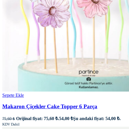
Sepete Ekle
Makaron Çiçekler Cake Topper 6 Parça
Orijinal fiyat: 75,60 ₺.
54,00
₺
Şu andaki fiyat: 54,00 ₺.
75,60
₺
KDV Dahil