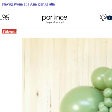
Navigasyona atla
Ana içeriğe atla
0
öğe
Tükendi