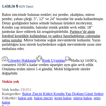
1.438,56
₺
KDV Dahil
Balon zincirinde bulunan renkler; toz pembe, okaliptus, mirror
pembe, yaban çileği. 5″, 12″ ve 24″ boyutlar bir arada kullanılmıştır.
Detay grafiğinden balon setinde bulunan ürünleri inceleyiniz.
Kendin yap ürünüdür, balonlar sönük şekilde sevk edilir. 18″
jumbolar ilave edilerek kit zenginleştirilebilir.
Partince’de alıntı
fotoğraf kesinlikle kullanılmaz ve sadece hazırladığımız çalışmalar
satışa sunulur
. Mirror balonlar soğuk mevsimlerde kullanılır. Yazın
parlaklığını kısa sürede kaybederken soğuk mevsimlerde uzun süre
muhafaza eder.
Görseler Hakkında
Renk Uyumları
Hafta içi 14:00’a,
cumartesi 10:00’a kadar verilen siparişler aynı gün sevk edilir.
Ortalama teslim süresi 1-4 gündür. Mobil bölgelerde süreler
değişebilir.
Stokta yok
Stok kodu:
ZK051
Kategoriler:
Balon Zinciri Kitleri Kendin Yap Doğum Günü Setleri
Etiketler:
balon seti
,
balon zinciri
,
krom balon
,
mirror balon
,
retro
balon