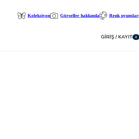
Koleksiyon
Görseller hakkında
Renk uyumlar
GIRIŞ / KAYIT
0
öğe