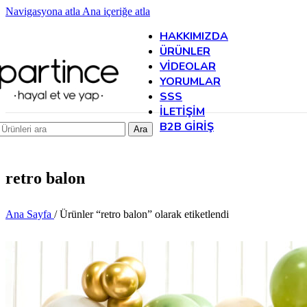
Navigasyona atla
Ana içeriğe atla
HAKKIMIZDA
ÜRÜNLER
VIDEOLAR
YORUMLAR
SSS
İLETIŞIM
B2B GIRIŞ
Ara
retro balon
Ana Sayfa
/
Ürünler “retro balon” olarak etiketlendi