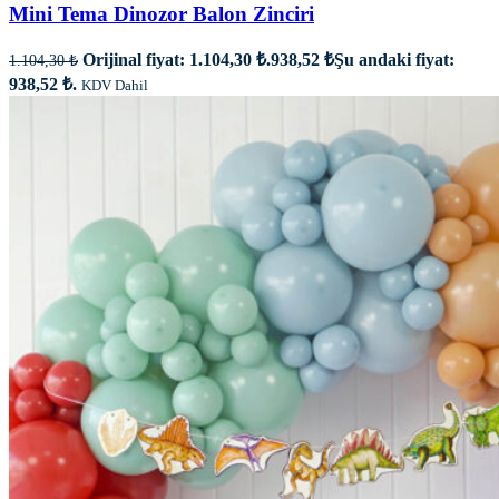
Mini Tema Dinozor Balon Zinciri
Orijinal fiyat: 1.104,30 ₺.
938,52
₺
Şu andaki fiyat:
1.104,30
₺
938,52 ₺.
KDV Dahil