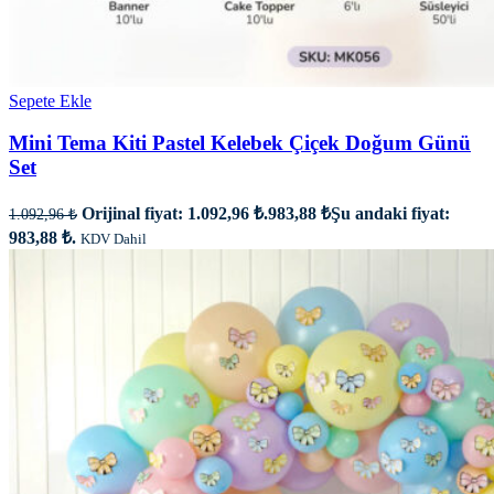
Sepete Ekle
Mini Tema Kiti Pastel Kelebek Çiçek Doğum Günü
Set
Orijinal fiyat: 1.092,96 ₺.
983,88
₺
Şu andaki fiyat:
1.092,96
₺
983,88 ₺.
KDV Dahil