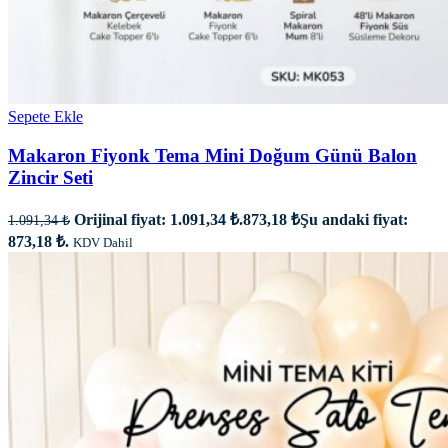
Sepete Ekle
Makaron Fiyonk Tema Mini Doğum Günü Balon
Zincir Seti
Orijinal fiyat: 1.091,34 ₺.
873,18
₺
Şu andaki fiyat:
1.091,34
₺
873,18 ₺.
KDV Dahil