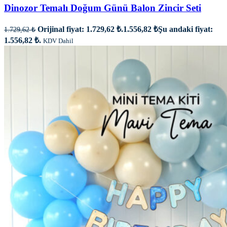
Dinozor Temalı Doğum Günü Balon Zincir Seti
Orijinal fiyat: 1.729,62 ₺.
1.556,82
₺
Şu andaki fiyat:
1.729,62
₺
1.556,82 ₺.
KDV Dahil