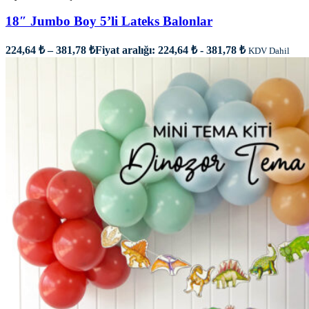
18″ Jumbo Boy 5’li Lateks Balonlar
224,64
₺
–
381,78
₺
Fiyat aralığı: 224,64 ₺ - 381,78 ₺
KDV Dahil