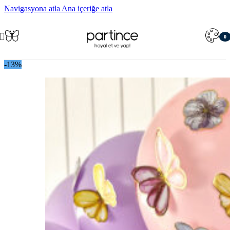
Navigasyona atla
Ana içeriğe atla
0
öğe
-13%