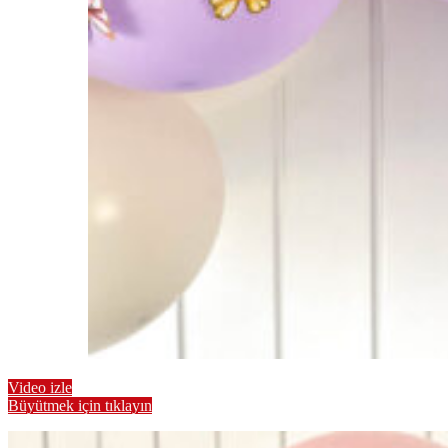
Video izle
Büyütmek için tıklayın