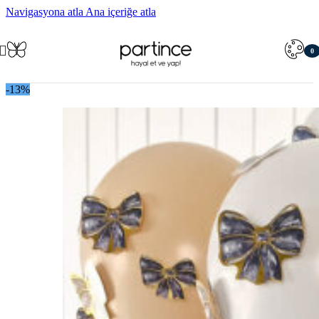
Navigasyona atla
Ana içeriğe atla
0
öğe
-13%