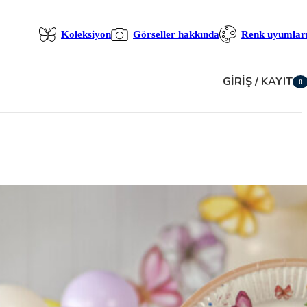
Koleksiyon
Görseller hakkında
Renk uyumlar
GIRIŞ / KAYIT
0
öğe