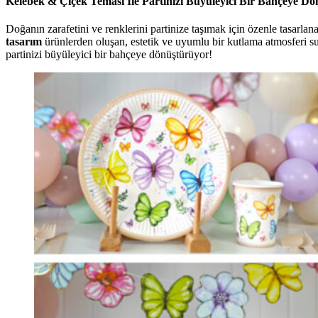
Kelebek & Çiçek Teması İle Partinizi Büyüleyici Bir Bahçeye D
Doğanın zarafetini ve renklerini partinize taşımak için özenle tasarla
tasarım
ürünlerden oluşan, estetik ve uyumlu bir kutlama atmosferi su
partinizi büyüleyici bir bahçeye dönüştürüyor!