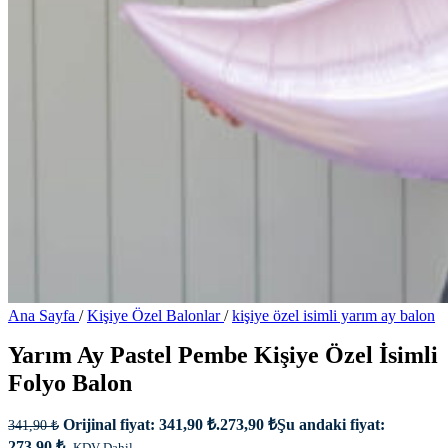
Ana Sayfa
/
Kişiye Özel Balonlar
/
kişiye özel isimli yarım ay balon
Yarım Ay Pastel Pembe Kişiye Özel İsimli
Folyo Balon
Orijinal fiyat: 341,90 ₺.
273,90
₺
Şu andaki fiyat:
341,90
₺
273,90 ₺.
KDV Dahil