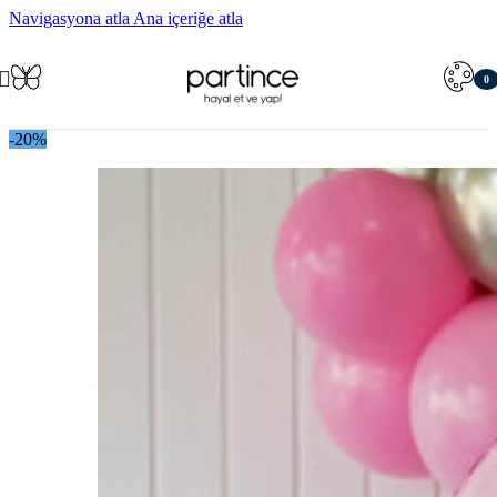
Navigasyona atla
Ana içeriğe atla
0
öğe
-20%