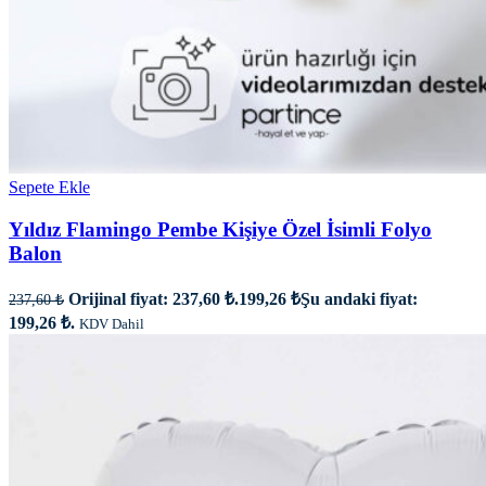
Sepete Ekle
Yıldız Flamingo Pembe Kişiye Özel İsimli Folyo
Balon
Orijinal fiyat: 237,60 ₺.
199,26
₺
Şu andaki fiyat:
237,60
₺
199,26 ₺.
KDV Dahil