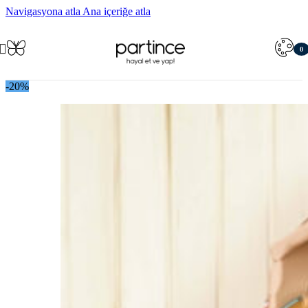
Navigasyona atla
Ana içeriğe atla
0
öğe
-20%