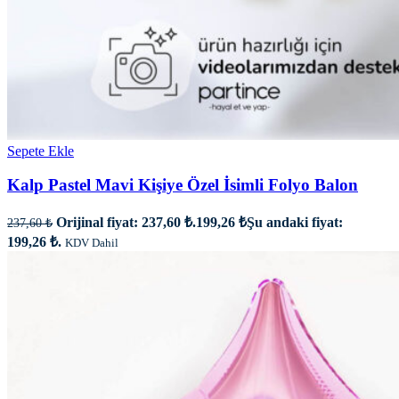
Sepete Ekle
Kalp Pastel Mavi Kişiye Özel İsimli Folyo Balon
Orijinal fiyat: 237,60 ₺.
199,26
₺
Şu andaki fiyat:
237,60
₺
199,26 ₺.
KDV Dahil