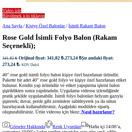
Video izle
Büyütmek için tıklayın
Ana Sayfa
/
Kişiye Özel Balonlar
/
İsimli Rakam Balon
Rose Gold İsimli Folyo Balon (Rakam
Seçenekli);
Orijinal fiyat: 341,82 ₺.
273,24
₺
Şu andaki fiyat:
341,82
₺
273,24 ₺.
KDV Dahil
40″ rose gold isimli folyo balon kişiye özel hazırlanan üründür.
Pakette bir adet 40″ rose gold folyo ve kişiye özel hazırlanan etiket
bulunur. Kendin yap ürünüdür ve etiket yapıştırma işlemi balon
şişirildikten sonra yapılmalıdır. Uygulama videosu izlendiğinde
pratik şekilde uygulanabilir. İsimli folyo balonları helyum gazıyla
şişirerek; duvar, perde gibi zeminlere sabitleyerek ya da sütun
hazırlayarak kullanabilirsiniz. Aşağıdaki modülden sipariş
oluşturabilirsiniz. Ürün videosu için bknz:
Nasıl hazırlanır?
Görseler Hakkında
Renk Uyumları
Hafta içi 14:00’a,
cumartesi 10:00’a kadar verilen siparişler aynı gün sevk edilir.