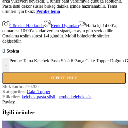
arka yüzeyleri beyazdır. Ürünler bant yardımıyla çubuğa sabitlenir.
Pasta üstü dekor süsler birkaç dakika içinde hazırlanabilir. Tema
ürünleri için bknz:
Pembe tema
Görseler Hakkında
Renk Uyumları
Hafta içi 14:00’a,
cumartesi 10:00’a kadar verilen siparişler aynı gün sevk edilir.
Ortalama teslim süresi 1-4 gündür. Mobil bölgelerde süreler
değişebilir.
Stokta
Pembe Tema Kelebek Pasta Süsü 6 Parça Cake Topper Doğum G
-
SEPETE EKLE
Stok kodu:
770200
Kategoriler:
Cake Topper
Etiketler:
kelebek pasta süsü
,
pembe kelebek süs
Paylaş:
İlgili ürünler