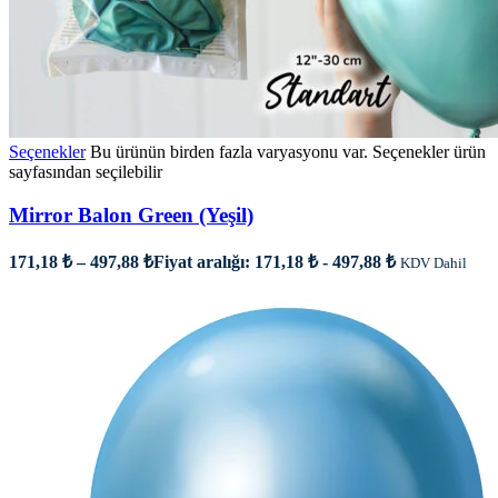
Seçenekler
Bu ürünün birden fazla varyasyonu var. Seçenekler ürün
sayfasından seçilebilir
Mirror Balon Green (Yeşil)
171,18
₺
–
497,88
₺
Fiyat aralığı: 171,18 ₺ - 497,88 ₺
KDV Dahil