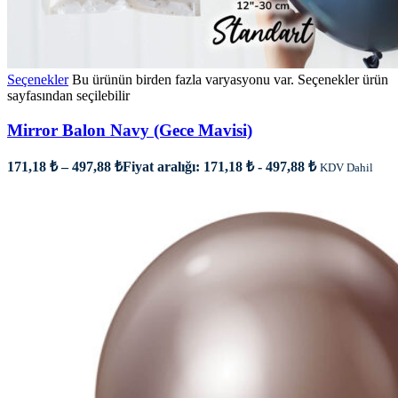
Seçenekler
Bu ürünün birden fazla varyasyonu var. Seçenekler ürün
sayfasından seçilebilir
Mirror Balon Navy (Gece Mavisi)
171,18
₺
–
497,88
₺
Fiyat aralığı: 171,18 ₺ - 497,88 ₺
KDV Dahil