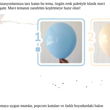
anizasyonlarınıza tarz katan bu tema, özgün renk paletiyle klasik mavi
şatır. Mavi temanın zarafetini keşfetmeye hazır olun!
, temaya uygun mumlar, popcorn kutuları ve farklı boyutlardaki balon