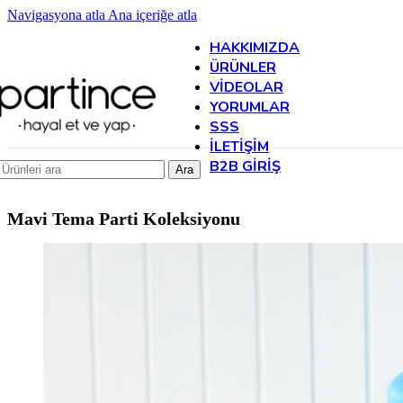
Navigasyona atla
Ana içeriğe atla
HAKKIMIZDA
ÜRÜNLER
VIDEOLAR
YORUMLAR
SSS
İLETIŞIM
B2B GIRIŞ
Ara
Mavi Tema
Parti Koleksiyonu