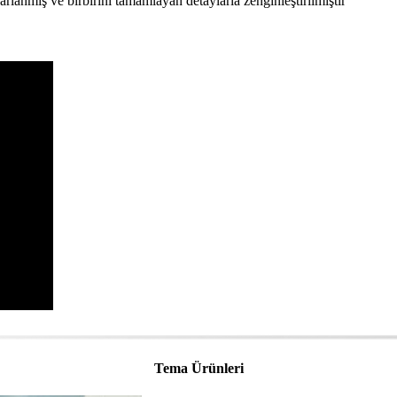
sarlanmış ve birbirini tamamlayan detaylarla zenginleştirilmiştir
Tema Ürünleri