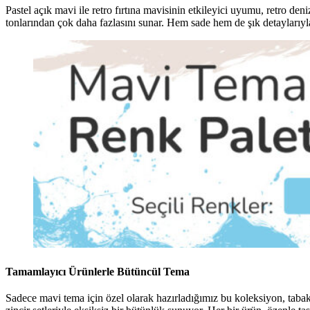
Pastel açık mavi ile retro fırtına mavisinin etkileyici uyumu, retro de
tonlarından çok daha fazlasını sunar. Hem sade hem de şık detaylarıyl
Tamamlayıcı Ürünlerle Bütüncül Tema
Sadece mavi tema için özel olarak hazırladığımız bu koleksiyon, tabak 