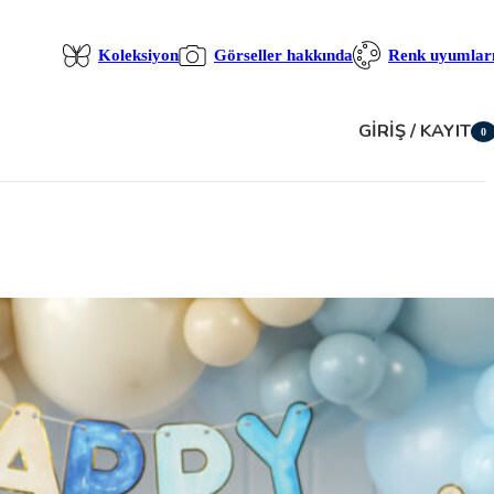
Koleksiyon
Görseller hakkında
Renk uyumlar
GIRIŞ / KAYIT
0
öğe