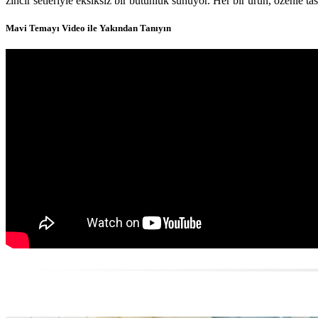
zincir setleriyle eksiksiz bir bütünlük sunuyor. Her bir ürün, özenle ta
Mavi Temayı Video ile Yakından Tanıyın