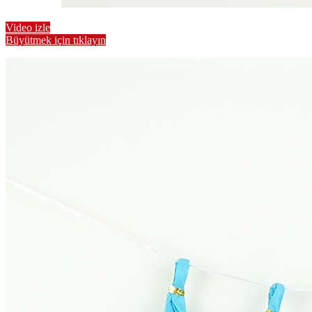
Video izle
Büyütmek için tıklayın