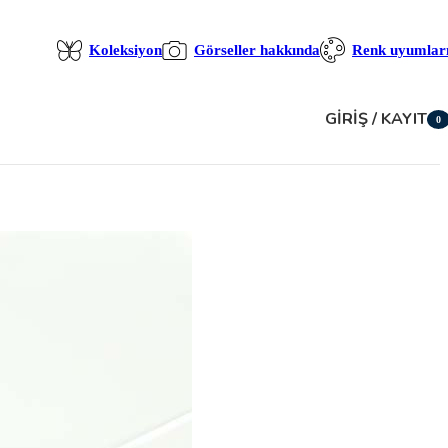
Koleksiyon
Görseller hakkında
Renk uyumlar
GIRIŞ / KAYIT
0
öğe