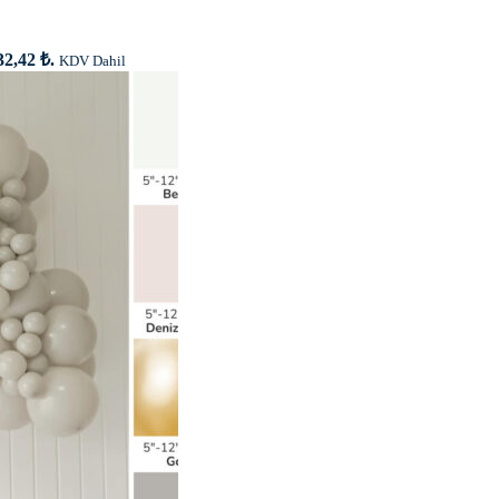
32,42 ₺.
KDV Dahil