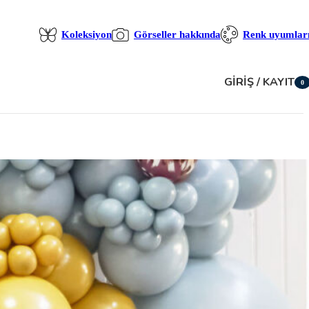
Koleksiyon
Görseller hakkında
Renk uyumlar
GIRIŞ / KAYIT
0
öğe