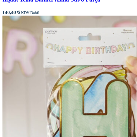
140,40
₺
KDV Dahil