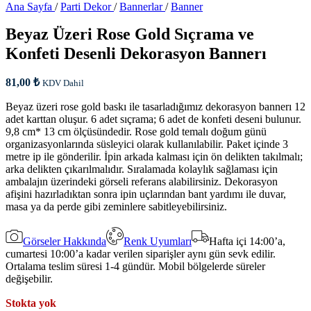
Ana Sayfa
/
Parti Dekor
/
Bannerlar
/
Banner
Beyaz Üzeri Rose Gold Sıçrama ve
Konfeti Desenli Dekorasyon Bannerı
81,00
₺
KDV Dahil
Beyaz üzeri rose gold baskı ile tasarladığımız dekorasyon bannerı 12
adet karttan oluşur. 6 adet sıçrama; 6 adet de konfeti deseni bulunur.
9,8 cm* 13 cm ölçüsündedir. Rose gold temalı doğum günü
organizasyonlarında süsleyici olarak kullanılabilir. Paket içinde 3
metre ip ile gönderilir. İpin arkada kalması için ön delikten takılmalı;
arka delikten çıkarılmalıdır. Sıralamada kolaylık sağlaması için
ambalajın üzerindeki görseli referans alabilirsiniz. Dekorasyon
afişini hazırladıktan sonra ipin uçlarından bant yardımı ile duvar,
masa ya da perde gibi zeminlere sabitleyebilirsiniz.
Görseler Hakkında
Renk Uyumları
Hafta içi 14:00’a,
cumartesi 10:00’a kadar verilen siparişler aynı gün sevk edilir.
Ortalama teslim süresi 1-4 gündür. Mobil bölgelerde süreler
değişebilir.
Stokta yok