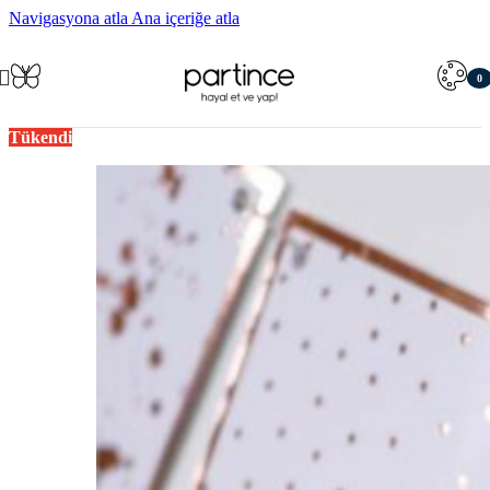
Navigasyona atla
Ana içeriğe atla
0
öğe
Tükendi