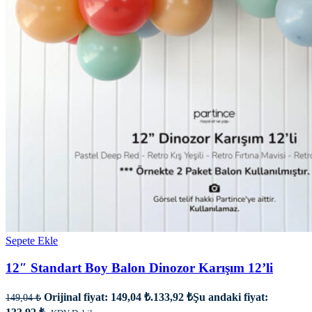
Sepete Ekle
12″ Standart Boy Balon Dinozor Karışım 12’li
Orijinal fiyat: 149,04 ₺.
133,92
₺
Şu andaki fiyat:
149,04
₺