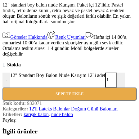
12″ standart boy balon nude Karışım. Paket içi 12’lidir. Pastel
fındık, retro deniz kumu, retro beyaz ve pastel beyaz 4 renkten
oluşur. Balonların sönük ve şişik değerleri farklı olabilir. En yakın
hali orijinal fotoğraflarla sunulmuştur.
Görseler Hakkında
Renk Uyumları
Hafta içi 14:00’a,
cumartesi 10:00’a kadar verilen siparişler aynı gün sevk edilir.
Ortalama teslim süresi 1-4 gündür. Mobil bölgelerde süreler
değişebilir.
Stokta
12" Standart Boy Balon Nude Karışım 12'li adet
-
+
SEPETE EKLE
Stok kodu:
932071
Kategoriler:
12'li Lateks Balonlar Doğum Günü Balonları
Etiketler:
karışık balon
,
nude balon
Paylaş:
İlgili ürünler