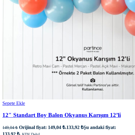
Sepete Ekle
12″ Standart Boy Balon Okyanus Karışım 12’li
Orijinal fiyat: 149,04 ₺.
133,92
₺
Şu andaki fiyat:
149,04
₺
133,92 ₺.
KDV Dahil