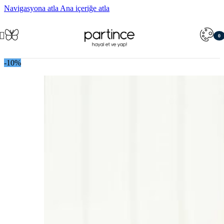
Navigasyona atla
Ana içeriğe atla
0
öğe
-10%