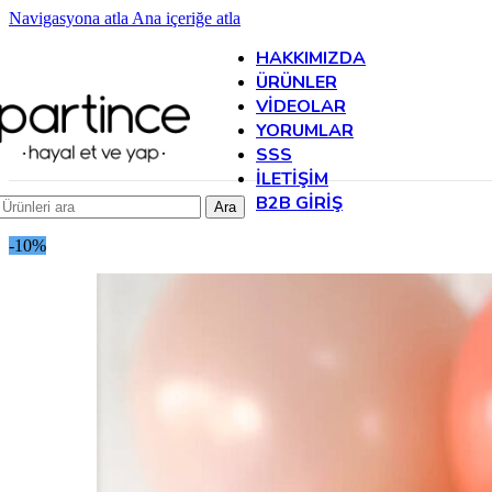
Navigasyona atla
Ana içeriğe atla
HAKKIMIZDA
ÜRÜNLER
VIDEOLAR
YORUMLAR
SSS
İLETIŞIM
B2B GIRIŞ
Ara
-10%