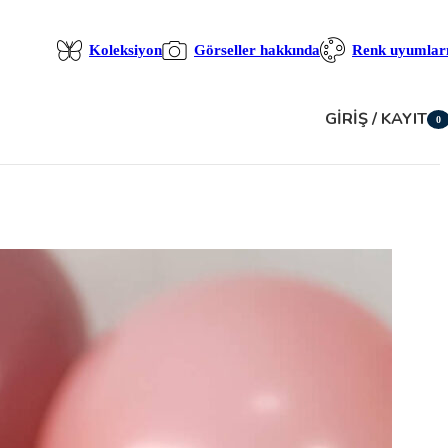
Koleksiyon
Görseller hakkında
Renk uyumlar
GIRIŞ / KAYIT
0
öğe