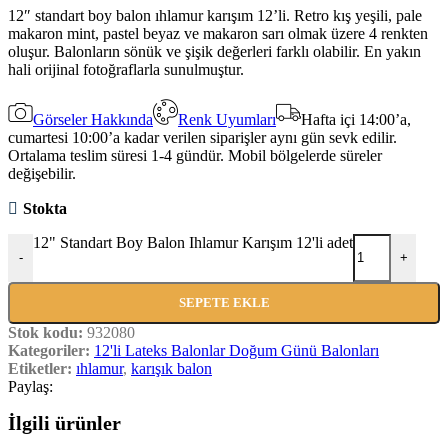
12″ standart boy balon ıhlamur karışım 12’li. Retro kış yeşili, pale
makaron mint, pastel beyaz ve makaron sarı olmak üzere 4 renkten
oluşur. Balonların sönük ve şişik değerleri farklı olabilir. En yakın
hali orijinal fotoğraflarla sunulmuştur.
Görseler Hakkında
Renk Uyumları
Hafta içi 14:00’a,
cumartesi 10:00’a kadar verilen siparişler aynı gün sevk edilir.
Ortalama teslim süresi 1-4 gündür. Mobil bölgelerde süreler
değişebilir.
Stokta
12" Standart Boy Balon Ihlamur Karışım 12'li adet
-
+
SEPETE EKLE
Stok kodu:
932080
Kategoriler:
12'li Lateks Balonlar Doğum Günü Balonları
Etiketler:
ıhlamur
,
karışık balon
Paylaş:
İlgili ürünler