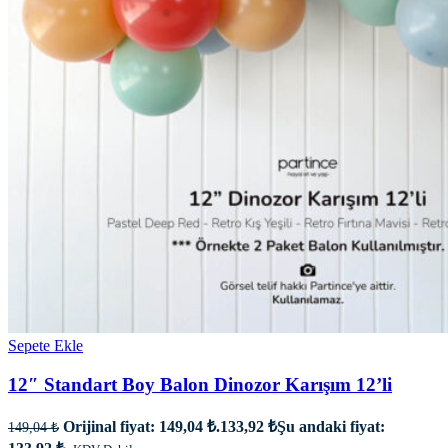
Sepete Ekle
12″ Standart Boy Balon Dinozor Karışım 12’li
Orijinal fiyat: 149,04 ₺.
133,92
₺
Şu andaki fiyat:
149,04
₺