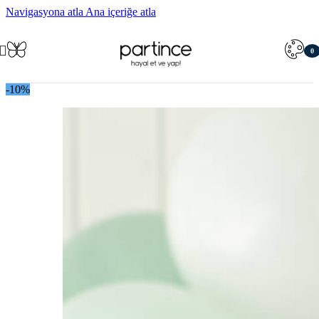
Navigasyona atla
Ana içeriğe atla
0
öğe
-10%