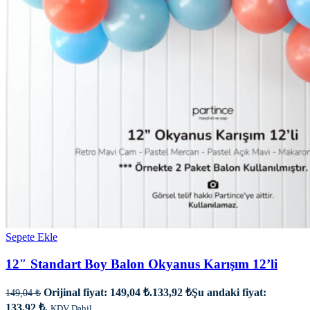
Sepete Ekle
12″ Standart Boy Balon Okyanus Karışım 12’li
Orijinal fiyat: 149,04 ₺.
133,92
₺
Şu andaki fiyat:
149,04
₺
133,92 ₺.
KDV Dahil