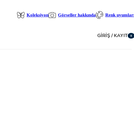
Koleksiyon
Görseller hakkında
Renk uyumlar
GIRIŞ / KAYIT
0
öğe