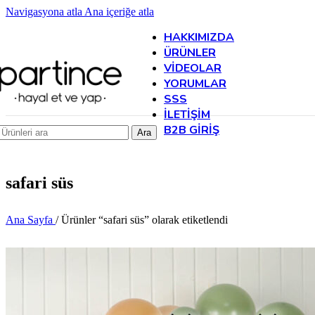
Navigasyona atla
Ana içeriğe atla
HAKKIMIZDA
ÜRÜNLER
VIDEOLAR
YORUMLAR
SSS
İLETIŞIM
B2B GIRIŞ
Ara
safari süs
Ana Sayfa
/
Ürünler “safari süs” olarak etiketlendi