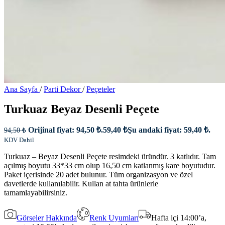
Ana Sayfa
/
Parti Dekor
/
Peçeteler
Turkuaz Beyaz Desenli Peçete
Orijinal fiyat: 94,50 ₺.
59,40
₺
Şu andaki fiyat: 59,40 ₺.
94,50
₺
KDV Dahil
Turkuaz – Beyaz Desenli Peçete resimdeki üründür. 3 katlıdır. Tam
açılmış boyutu 33*33 cm olup 16,50 cm katlanmış kare boyutudur.
Paket içerisinde 20 adet bulunur. Tüm organizasyon ve özel
davetlerde kullanılabilir. Kullan at tahta ürünlerle
tamamlayabilirsiniz.
Görseler Hakkında
Renk Uyumları
Hafta içi 14:00’a,