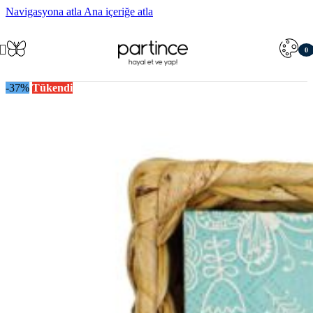
Navigasyona atla
Ana içeriğe atla
0
öğe
-37%
Tükendi