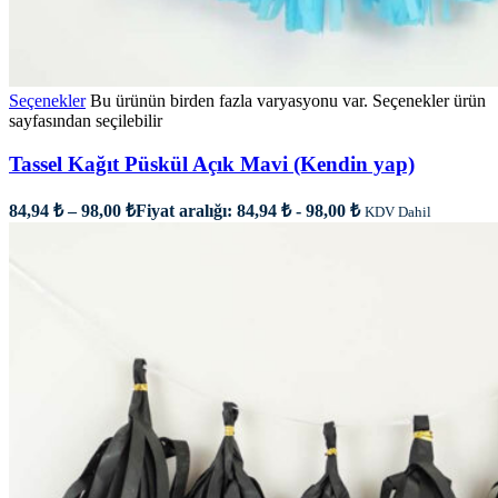
Seçenekler
Bu ürünün birden fazla varyasyonu var. Seçenekler ürün
sayfasından seçilebilir
Tassel Kağıt Püskül Açık Mavi (Kendin yap)
84,94
₺
–
98,00
₺
Fiyat aralığı: 84,94 ₺ - 98,00 ₺
KDV Dahil