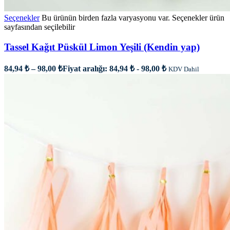
Seçenekler
Bu ürünün birden fazla varyasyonu var. Seçenekler ürün
sayfasından seçilebilir
Tassel Kağıt Püskül Limon Yeşili (Kendin yap)
84,94
₺
–
98,00
₺
Fiyat aralığı: 84,94 ₺ - 98,00 ₺
KDV Dahil