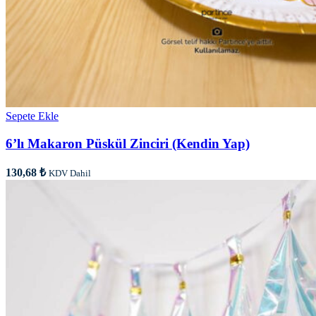
Sepete Ekle
6’lı Makaron Püskül Zinciri (Kendin Yap)
130,68
₺
KDV Dahil