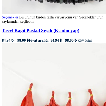
Seçenekler
Bu ürünün birden fazla varyasyonu var. Seçenekler ürün
sayfasından seçilebilir
Tassel Kağıt Püskül Siyah (Kendin yap)
84,94
₺
–
98,00
₺
Fiyat aralığı: 84,94 ₺ - 98,00 ₺
KDV Dahil