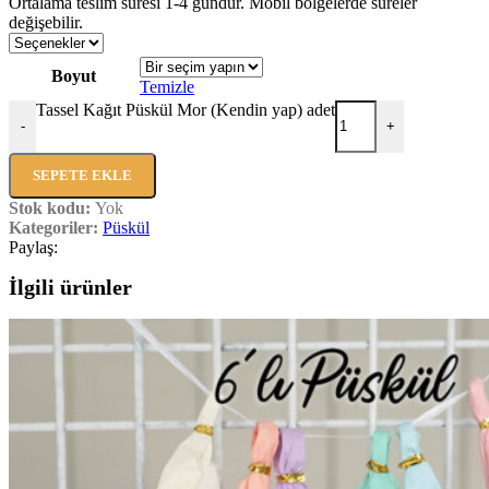
Ortalama teslim süresi 1-4 gündür. Mobil bölgelerde süreler
değişebilir.
Boyut
Temizle
Tassel Kağıt Püskül Mor (Kendin yap) adet
-
+
SEPETE EKLE
Stok kodu:
Yok
Kategoriler:
Püskül
Paylaş:
İlgili ürünler