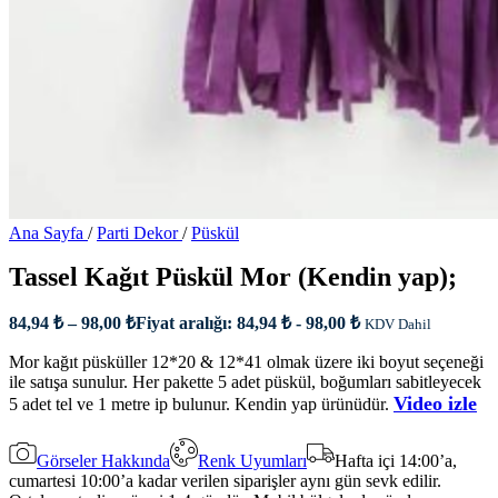
Ana Sayfa
/
Parti Dekor
/
Püskül
Tassel Kağıt Püskül Mor (Kendin yap);
84,94
₺
–
98,00
₺
Fiyat aralığı: 84,94 ₺ - 98,00 ₺
KDV Dahil
Mor kağıt püsküller 12*20 & 12*41 olmak üzere iki boyut seçeneği
ile satışa sunulur. Her pakette 5 adet püskül, boğumları sabitleyecek
Video izle
5 adet tel ve 1 metre ip bulunur. Kendin yap ürünüdür.
Görseler Hakkında
Renk Uyumları
Hafta içi 14:00’a,
cumartesi 10:00’a kadar verilen siparişler aynı gün sevk edilir.