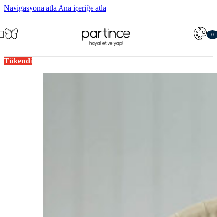
Navigasyona atla
Ana içeriğe atla
0
öğe
Tükendi