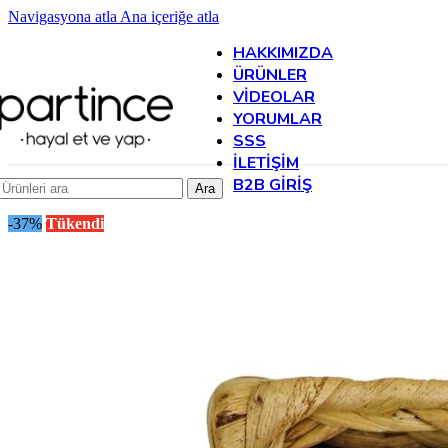
Navigasyona atla
Ana içeriğe atla
HAKKIMIZDA
ÜRÜNLER
VIDEOLAR
YORUMLAR
SSS
İLETIŞIM
B2B GIRIŞ
Ara
-37%
Tükendi