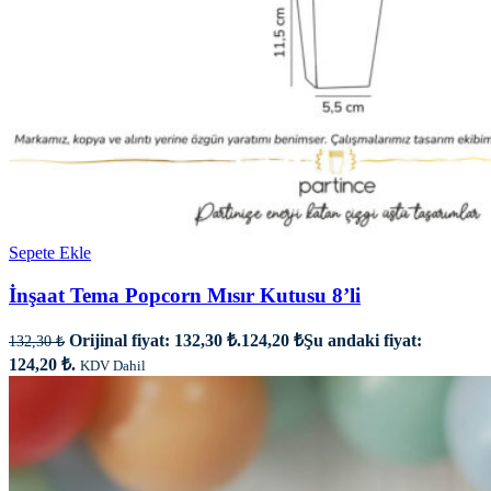
Sepete Ekle
İnşaat Tema Popcorn Mısır Kutusu 8’li
Orijinal fiyat: 132,30 ₺.
124,20
₺
Şu andaki fiyat:
132,30
₺
124,20 ₺.
KDV Dahil