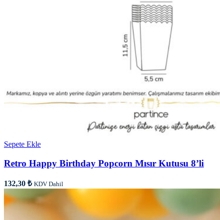
Sepete Ekle
Retro Happy Birthday Popcorn Mısır Kutusu 8’li
132,30
₺
KDV Dahil