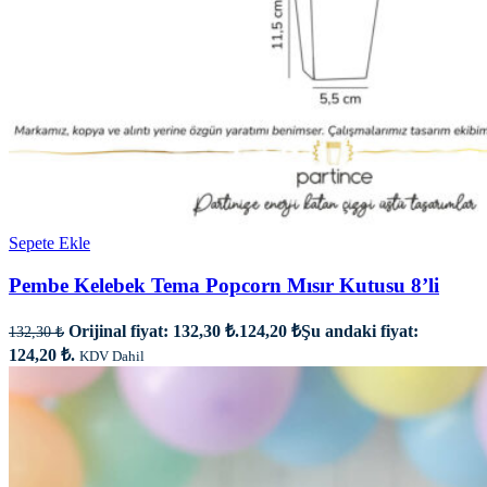
Sepete Ekle
Pembe Kelebek Tema Popcorn Mısır Kutusu 8’li
Orijinal fiyat: 132,30 ₺.
124,20
₺
Şu andaki fiyat:
132,30
₺
124,20 ₺.
KDV Dahil