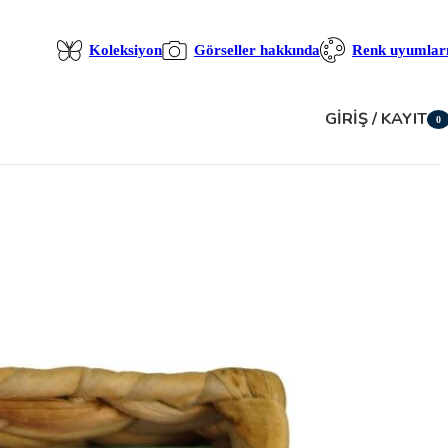
Koleksiyon
Görseller hakkında
Renk uyumlar
GIRIŞ / KAYIT
0
öğe