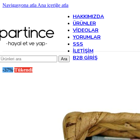
Navigasyona atla
Ana içeriğe atla
HAKKIMIZDA
ÜRÜNLER
VIDEOLAR
YORUMLAR
SSS
İLETIŞIM
B2B GIRIŞ
Ara
-37%
Tükendi