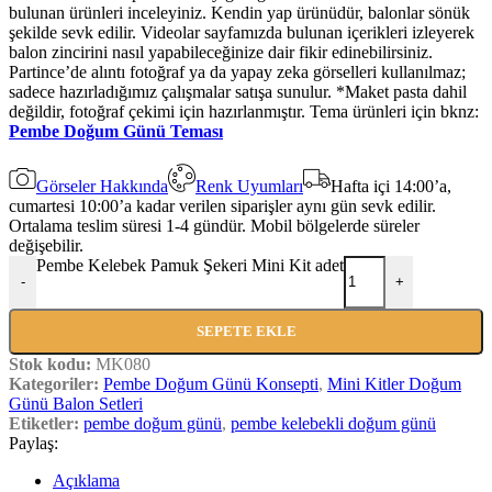
bulunan ürünleri inceleyiniz. Kendin yap ürünüdür, balonlar sönük
şekilde sevk edilir. Videolar sayfamızda bulunan içerikleri izleyerek
balon zincirini nasıl yapabileceğinize dair fikir edinebilirsiniz.
Partince’de alıntı fotoğraf ya da yapay zeka görselleri kullanılmaz;
sadece hazırladığımız çalışmalar satışa sunulur. *Maket pasta dahil
değildir, fotoğraf çekimi için hazırlanmıştır. Tema ürünleri için bknz:
Pembe Doğum Günü Teması
Görseler Hakkında
Renk Uyumları
Hafta içi 14:00’a,
cumartesi 10:00’a kadar verilen siparişler aynı gün sevk edilir.
Ortalama teslim süresi 1-4 gündür. Mobil bölgelerde süreler
değişebilir.
Pembe Kelebek Pamuk Şekeri Mini Kit adet
-
+
SEPETE EKLE
Stok kodu:
MK080
Kategoriler:
Pembe Doğum Günü Konsepti
,
Mini Kitler Doğum
Günü Balon Setleri
Etiketler:
pembe doğum günü
,
pembe kelebekli doğum günü
Paylaş:
Açıklama