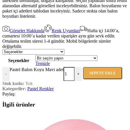
lateksten üretilmiştir, doğaya karışabilir. Seçim yaptıktan sonra resim
alanından alternatif görselleri inceleyebilirsiniz. Balon boyutlarını ve
paket içi adetleri tablodan inceleyiniz. Sadece stokta olan balon
boyutları listelenir.
Görseler Hakkında
Renk Uyumları
Hafta içi 14:00’a,
cumartesi 10:00’a kadar verilen siparişler aynı gün sevk edilir.
Ortalama teslim süresi 1-4 gündür. Mobil bölgelerde süreler
değişebilir.
Seçenekler
Temizle
Pastel Balon Koyu Mavi adet
SEPETE EKLE
-
+
Stok kodu:
Yok
Kategoriler:
Pastel Renkler
Paylaş:
İlgili ürünler