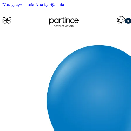
Navigasyona atla
Ana içeriğe atla
0
öğe