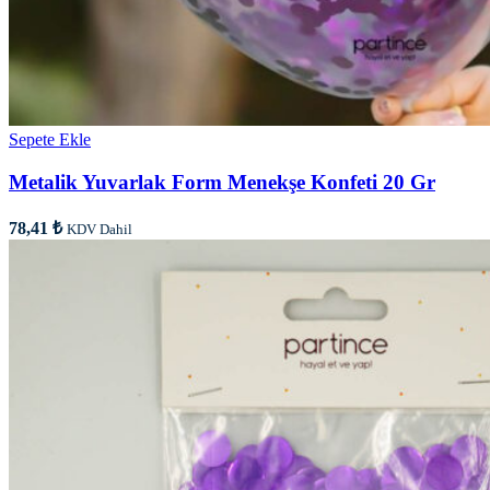
Sepete Ekle
Metalik Yuvarlak Form Menekşe Konfeti 20 Gr
78,41
₺
KDV Dahil