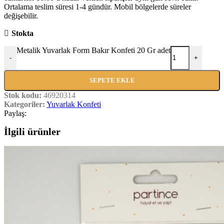
Ortalama teslim süresi 1-4 gündür. Mobil bölgelerde süreler
değişebilir.
Stokta
Metalik Yuvarlak Form Bakır Konfeti 20 Gr adet
-
+
SEPETE EKLE
Stok kodu:
46920314
Kategoriler:
Yuvarlak Konfeti
Paylaş:
İlgili ürünler