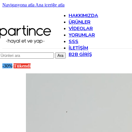
Navigasyona atla
Ana içeriğe atla
HAKKIMIZDA
ÜRÜNLER
VIDEOLAR
YORUMLAR
SSS
İLETIŞIM
B2B GIRIŞ
Ara
-30%
Tükendi