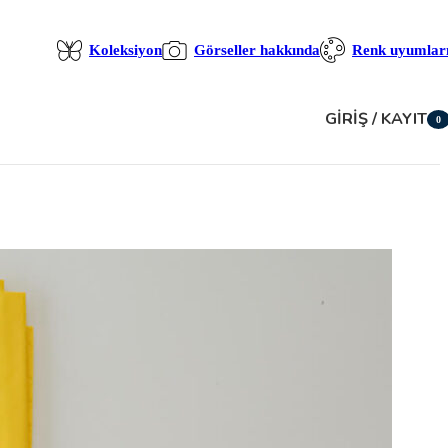
Koleksiyon
Görseller hakkında
Renk uyumlar
GIRIŞ / KAYIT
0
öğe