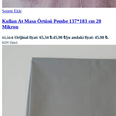
Sepete Ekle
Kullan At Masa Örtüsü Pembe 137*183 cm 20
Mikron
Orijinal fiyat: 65,34 ₺.
45,90
₺
Şu andaki fiyat: 45,90 ₺.
65,34
₺
KDV Dahil