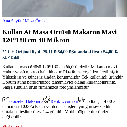
Ana Sayfa
/
Masa Örtüsü
Kullan At Masa Örtüsü Makaron Mavi
120*180 cm 40 Mikron
Orijinal fiyat: 75,11 ₺.
54,00
₺
Şu andaki fiyat: 54,00 ₺.
75,11
₺
KDV Dahil
Kullan at masa örtüsü 120*180 cm ölçüsündedir. Makaron mavi
renktir ve 40 mikron kalınlıktadır. Plastik materyalden üretilmiştir.
Yüksek ısı ve güneş ışığından korunmalıdır. Tek kullanımlı üründür.
Doğum günü partilerinizde tamamlayıcı olarak kullanabilirsiniz.
Satışa sunulan ürün firmamızca fotoğraflanmıştır.
Görseler Hakkında
Renk Uyumları
Hafta içi 14:00’a,
cumartesi 10:00’a kadar verilen siparişler aynı gün sevk edilir.
Ortalama teslim süresi 1-4 gündür. Mobil bölgelerde süreler
değişebilir.
Stokta yok