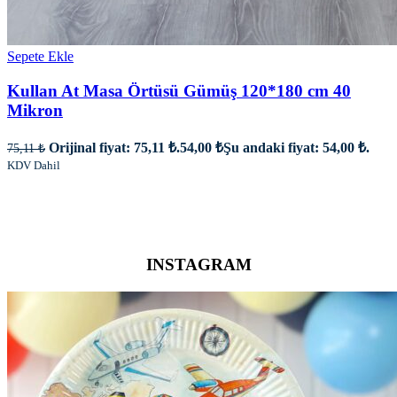
Sepete Ekle
Kullan At Masa Örtüsü Gümüş 120*180 cm 40
Mikron
Orijinal fiyat: 75,11 ₺.
54,00
₺
Şu andaki fiyat: 54,00 ₺.
75,11
₺
KDV Dahil
INSTAGRAM