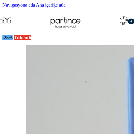
Navigasyona atla
Ana içeriğe atla
0
öğe
-28%
Tükendi