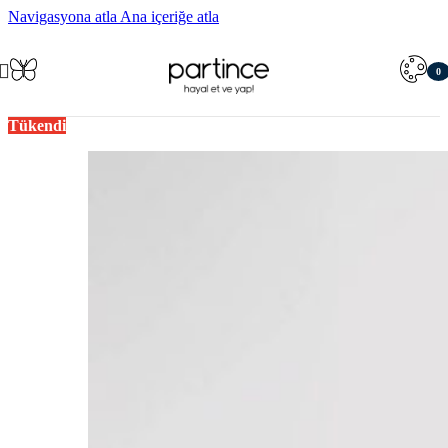
Navigasyona atla
Ana içeriğe atla
0
öğe
Tükendi