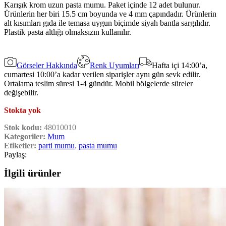
Karışık krom uzun pasta mumu. Paket içinde 12 adet bulunur.
Ürünlerin her biri 15.5 cm boyunda ve 4 mm çapındadır. Ürünlerin
alt kısımları gıda ile temasa uygun biçimde siyah bantla sargılıdır.
Plastik pasta altlığı olmaksızın kullanılır.
Görseler Hakkında
Renk Uyumları
Hafta içi 14:00’a,
cumartesi 10:00’a kadar verilen siparişler aynı gün sevk edilir.
Ortalama teslim süresi 1-4 gündür. Mobil bölgelerde süreler
değişebilir.
Stokta yok
Stok kodu:
48010010
Kategoriler:
Mum
Etiketler:
parti mumu
,
pasta mumu
Paylaş:
İlgili ürünler