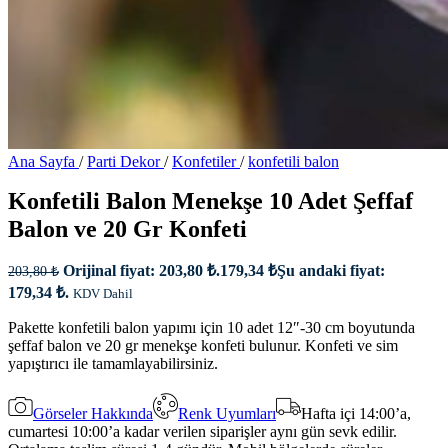
Ana Sayfa
/
Parti Dekor
/
Konfetiler
/
konfetili balon
Konfetili Balon Menekşe 10 Adet Şeffaf
Balon ve 20 Gr Konfeti
Orijinal fiyat: 203,80 ₺.
179,34
₺
Şu andaki fiyat:
203,80
₺
179,34 ₺.
KDV Dahil
Pakette konfetili balon yapımı için 10 adet 12″-30 cm boyutunda
şeffaf balon ve 20 gr menekşe konfeti bulunur. Konfeti ve sim
yapıştırıcı ile tamamlayabilirsiniz.
Görseler Hakkında
Renk Uyumları
Hafta içi 14:00’a,
cumartesi 10:00’a kadar verilen siparişler aynı gün sevk edilir.