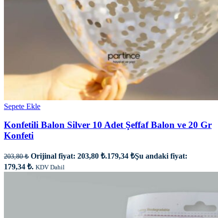
Sepete Ekle
Konfetili Balon Silver 10 Adet Şeffaf Balon ve 20 Gr
Konfeti
Orijinal fiyat: 203,80 ₺.
179,34
₺
Şu andaki fiyat:
203,80
₺
179,34 ₺.
KDV Dahil