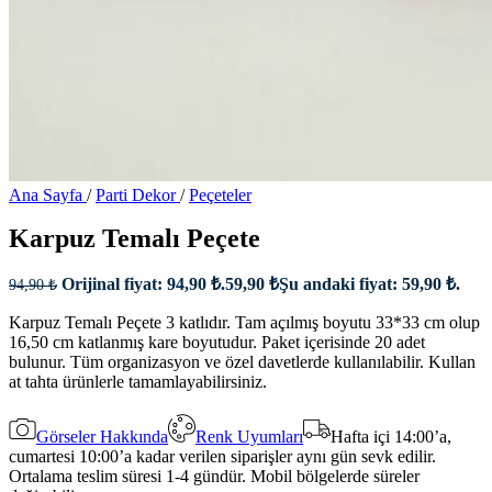
Ana Sayfa
/
Parti Dekor
/
Peçeteler
Karpuz Temalı Peçete
Orijinal fiyat: 94,90 ₺.
59,90
₺
Şu andaki fiyat: 59,90 ₺.
94,90
₺
Karpuz Temalı Peçete 3 katlıdır. Tam açılmış boyutu 33*33 cm olup
16,50 cm katlanmış kare boyutudur. Paket içerisinde 20 adet
bulunur. Tüm organizasyon ve özel davetlerde kullanılabilir. Kullan
at tahta ürünlerle tamamlayabilirsiniz.
Görseler Hakkında
Renk Uyumları
Hafta içi 14:00’a,
cumartesi 10:00’a kadar verilen siparişler aynı gün sevk edilir.
Ortalama teslim süresi 1-4 gündür. Mobil bölgelerde süreler