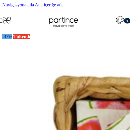
Navigasyona atla
Ana içeriğe atla
0
öğe
-37%
Tükendi