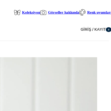
Koleksiyon
Görseller hakkında
Renk uyumlar
GIRIŞ / KAYIT
0
öğe