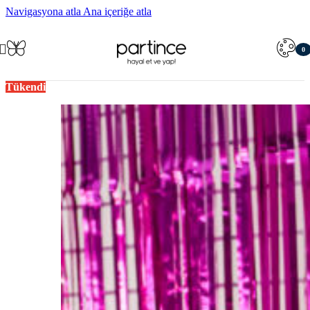
Navigasyona atla
Ana içeriğe atla
0
öğe
Tükendi