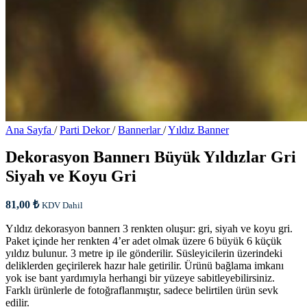
Ana Sayfa
/
Parti Dekor
/
Bannerlar
/
Yıldız Banner
Dekorasyon Bannerı Büyük Yıldızlar Gri
Siyah ve Koyu Gri
81,00
₺
KDV Dahil
Yıldız dekorasyon bannerı 3 renkten oluşur: gri, siyah ve koyu gri.
Paket içinde her renkten 4’er adet olmak üzere 6 büyük 6 küçük
yıldız bulunur. 3 metre ip ile gönderilir. Süsleyicilerin üzerindeki
deliklerden geçirilerek hazır hale getirilir. Ürünü bağlama imkanı
yok ise bant yardımıyla herhangi bir yüzeye sabitleyebilirsiniz.
Farklı ürünlerle de fotoğraflanmıştır, sadece belirtilen ürün sevk
edilir.