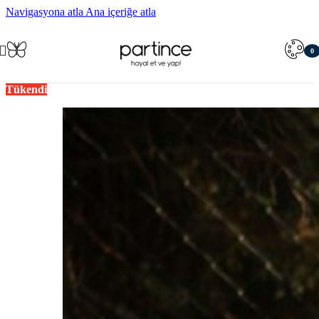
Navigasyona atla
Ana içeriğe atla
0
öğe
Tükendi