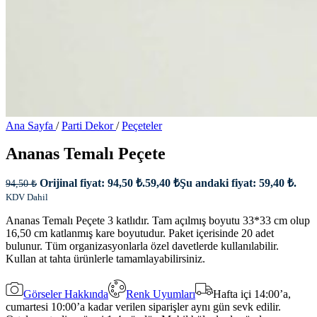
Ana Sayfa
/
Parti Dekor
/
Peçeteler
Ananas Temalı Peçete
Orijinal fiyat: 94,50 ₺.
59,40
₺
Şu andaki fiyat: 59,40 ₺.
94,50
₺
KDV Dahil
Ananas Temalı Peçete 3 katlıdır. Tam açılmış boyutu 33*33 cm olup
16,50 cm katlanmış kare boyutudur. Paket içerisinde 20 adet
bulunur. Tüm organizasyonlarla özel davetlerde kullanılabilir.
Kullan at tahta ürünlerle tamamlayabilirsiniz.
Görseler Hakkında
Renk Uyumları
Hafta içi 14:00’a,
cumartesi 10:00’a kadar verilen siparişler aynı gün sevk edilir.