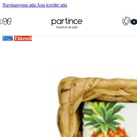
Navigasyona atla
Ana içeriğe atla
0
öğe
-37%
Tükendi