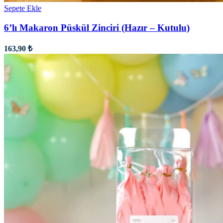
Sepete Ekle
6’lı Makaron Püskül Zinciri (Hazır – Kutulu)
163,90
₺