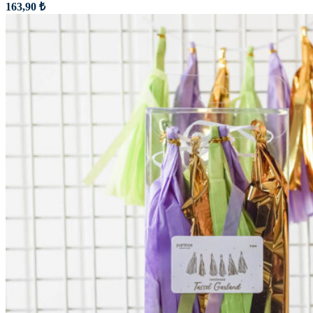
163,90
₺