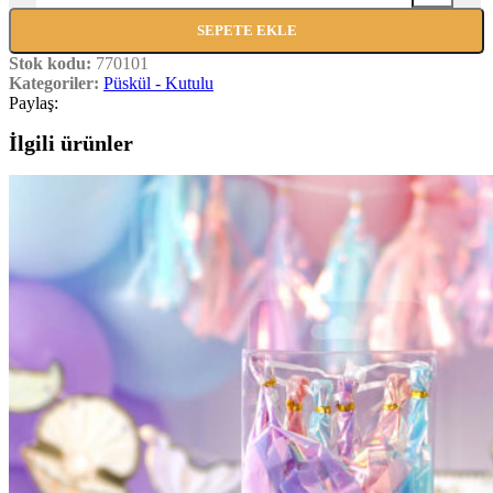
SEPETE EKLE
Stok kodu:
770101
Kategoriler:
Püskül - Kutulu
Paylaş:
İlgili ürünler