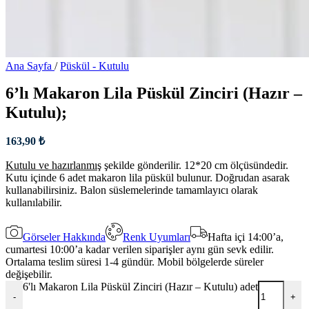
Ana Sayfa
/
Püskül - Kutulu
6’lı Makaron Lila Püskül Zinciri (Hazır –
Kutulu);
163,90
₺
Kutulu ve hazırlanmış
şekilde gönderilir. 12*20 cm ölçüsündedir.
Kutu içinde 6 adet makaron lila püskül bulunur. Doğrudan asarak
kullanabilirsiniz. Balon süslemelerinde tamamlayıcı olarak
kullanılabilir.
Görseler Hakkında
Renk Uyumları
Hafta içi 14:00’a,
cumartesi 10:00’a kadar verilen siparişler aynı gün sevk edilir.
Ortalama teslim süresi 1-4 gündür. Mobil bölgelerde süreler
değişebilir.
6'lı Makaron Lila Püskül Zinciri (Hazır – Kutulu) adet
-
+