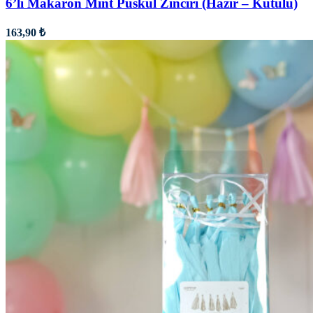
6’lı Makaron Mint Püskül Zinciri (Hazır – Kutulu)
163,90
₺