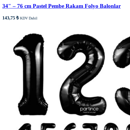
34″ – 76 cm Pastel Pembe Rakam Folyo Balonlar
143,75
₺
KDV Dahil