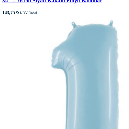
34″ – 76 cm Siyah Rakam Folyo Balonlar
143,75
₺
KDV Dahil