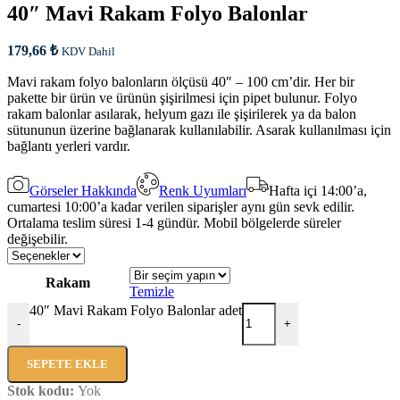
40″ Mavi Rakam Folyo Balonlar
179,66
₺
KDV Dahil
Mavi rakam folyo balonların ölçüsü 40″ – 100 cm’dir. Her bir
pakette bir ürün ve ürünün şişirilmesi için pipet bulunur. Folyo
rakam balonlar asılarak, helyum gazı ile şişirilerek ya da balon
sütununun üzerine bağlanarak kullanılabilir. Asarak kullanılması için
bağlantı yerleri vardır.
Görseler Hakkında
Renk Uyumları
Hafta içi 14:00’a,
cumartesi 10:00’a kadar verilen siparişler aynı gün sevk edilir.
Ortalama teslim süresi 1-4 gündür. Mobil bölgelerde süreler
değişebilir.
Rakam
Temizle
40″ Mavi Rakam Folyo Balonlar adet
-
+
SEPETE EKLE
Stok kodu:
Yok