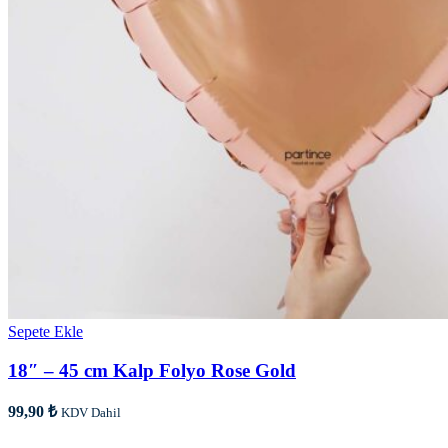
Sepete Ekle
18″ – 45 cm Kalp Folyo Rose Gold
99,90
₺
KDV Dahil