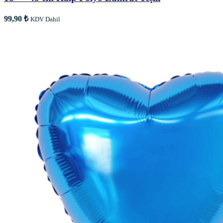
99,90
₺
KDV Dahil