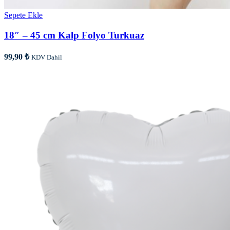
Sepete Ekle
18″ – 45 cm Kalp Folyo Turkuaz
99,90
₺
KDV Dahil