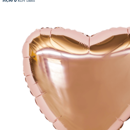
99,90
₺
KDV Dahil