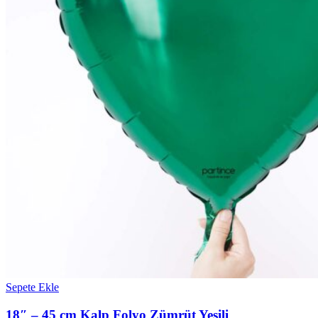
Sepete Ekle
18″ – 45 cm Kalp Folyo Zümrüt Yeşili