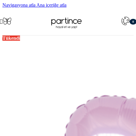
Navigasyona atla
Ana içeriğe atla
0
öğe
Tükendi