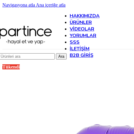
Navigasyona atla
Ana içeriğe atla
HAKKIMIZDA
ÜRÜNLER
VIDEOLAR
YORUMLAR
SSS
İLETIŞIM
B2B GIRIŞ
Ara
Tükendi