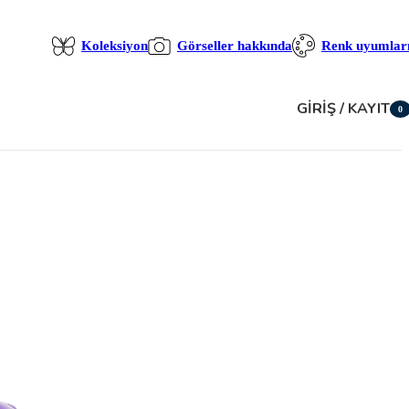
Koleksiyon
Görseller hakkında
Renk uyumlar
GIRIŞ / KAYIT
0
öğe