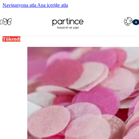
Navigasyona atla
Ana içeriğe atla
0
öğe
Tükendi