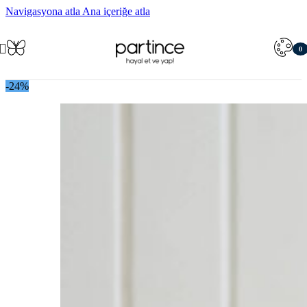
Navigasyona atla
Ana içeriğe atla
0
öğe
-24%