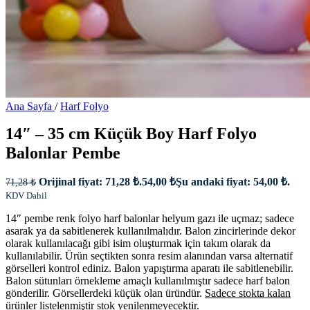
Ana Sayfa
/
Harf Folyo
14″ – 35 cm Küçük Boy Harf Folyo
Balonlar Pembe
Orijinal fiyat: 71,28 ₺.
54,00
₺
Şu andaki fiyat: 54,00 ₺.
71,28
₺
KDV Dahil
14″ pembe renk folyo harf balonlar helyum gazı ile uçmaz; sadece
asarak ya da sabitlenerek kullanılmalıdır. Balon zincirlerinde dekor
olarak kullanılacağı gibi isim oluşturmak için takım olarak da
kullanılabilir. Ürün seçtikten sonra resim alanından varsa alternatif
görselleri kontrol ediniz. Balon yapıştırma aparatı ile sabitlenebilir.
Balon sütunları örnekleme amaçlı kullanılmıştır sadece harf balon
gönderilir. Görsellerdeki küçük olan üründür.
Sadece stokta kalan
ürünler listelenmiştir stok yenilenmeyecektir.