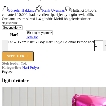
Görseler Hakkında
Renk Uyumları
Hafta içi 14:00’a,
cumartesi 10:00’a kadar verilen siparişler aynı gün sevk edilir.
Ortalama teslim süresi 1-4 gündür. Mobil bölgelerde süreler
değişebilir.
Harf
Temizle
14″ – 35 cm Küçük Boy Harf Folyo Balonlar Pembe adet
-
SEPETE EKLE
Stok kodu:
Yok
Kategoriler:
Harf Folyo
Paylaş:
İlgili ürünler